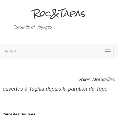
R
oc
&
T
a
p
a
s
Escalade et Voyages
Accueil
Voies Nouvelles
ouvertes à Taghia depuis la parution du Topo
Paroi des Sources