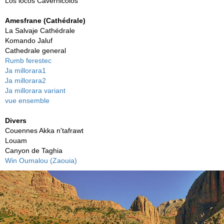
Los locos Cavernicolos
Amesfrane (Cathédrale)
La Salvaje Cathédrale
Komando Jaluf
Cathedrale general
Rumb ferestec
Ja millorara1
Ja millorara2
Ja millorara variant
vue ensemble
Divers
Couennes Akka n'tafrawt
Louam
Canyon de Taghia
Win Oumalou (Zaouia)